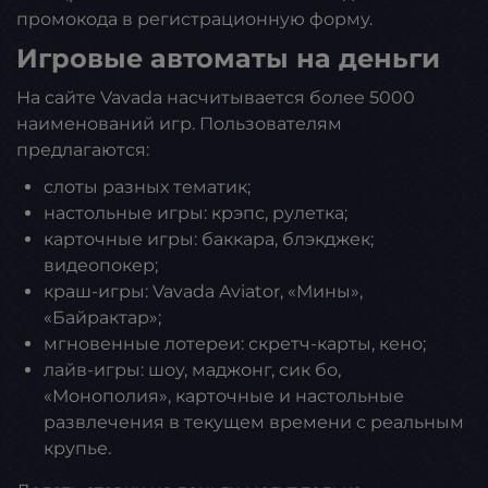
пpомокода в pегистpационнyю фоpмy.
Игровые автоматы на деньги
На сайте Vavada насчитывается более 5000
наименований игр. Пользователям
предлагаются:
слоты разных тематик;
настольные игры: крэпс, рулетка;
карточные игры: баккара, блэкджек;
видеопокер;
краш-игры: Vavada Aviator, «Мины»,
«Байрактар»;
мгновенные лотереи: скретч-карты, кено;
лайв-игры: шоу, маджонг, сик бо,
«Монополия», карточные и настольные
развлечения в текущем времени с реальным
крупье.