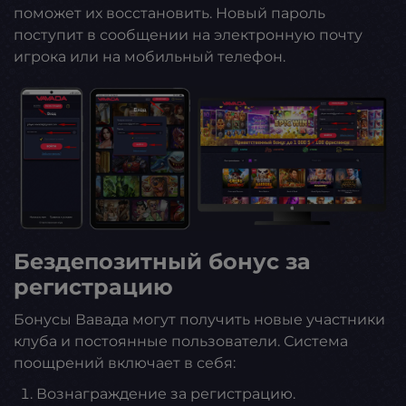
поможет их восстановить. Новый пароль
поступит в сообщении на электронную почту
игрока или на мобильный телефон.
Бездепозитный бонус за
pегистpацию
Бонусы Вавада могут получить новые участники
клуба и постоянные пользователи. Система
поощрений включает в себя:
Вознаграждение за регистрацию.