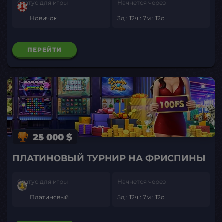
Статус для игры
Начнется через
Новичок
3д : 12ч : 7м : 10с
ПЕРЕЙТИ
25 000 $
ПЛАТИНОВЫЙ ТУРНИР НА ФРИСПИНЫ
Статус для игры
Начнется через
Платиновый
5д : 12ч : 7м : 10с