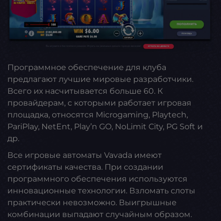
Программное обеспечение для клуба
предлагают лучшие мировые разработчики.
Всего их насчитывается больше 60. К
провайдерам, с которыми работает игровая
площадка, относятся Microgaming, Playtech,
PariPlay, NetEnt, Play’n GO, NoLimit City, PG Soft и
др.
Все игровые автоматы Vavada имеют
сертификаты качества. При создании
программного обеспечения используются
инновационные технологии. Взломать слоты
практически невозможно. Выигрышные
комбинации выпадают случайным образом.